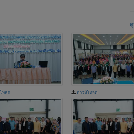
ด
์โหลด
ดาวห์โหลด