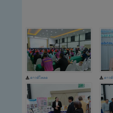
ดาวห์โหลด
ดาวห