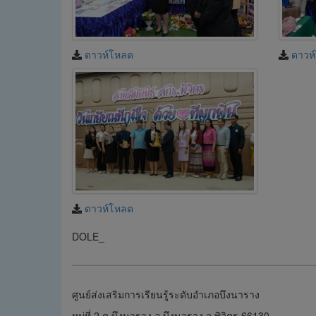
ดาวห์โหลด
ดาวห
ดาวห์โหลด
DOLE_
ศูนย์ส่งเสริมการเรียนรู้ระดับอำเภอบึงนาราง
หมู่ที่ 2 ต.บึงนาราง อ.บึงนาราง จ.พิจิตร 66130