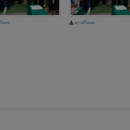
์โหลด
ดาวห์โหลด